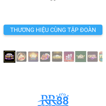
THƯƠNG HIỆU CÙNG TẬP ĐOÀN