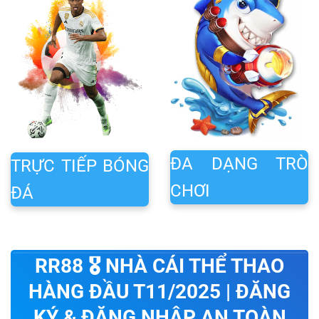
ĐA DẠNG TRÒ
TRỰC TIẾP BÓNG
CHƠI
ĐÁ
RR88 🎖️ NHÀ CÁI THỂ THAO
HÀNG ĐẦU T11/2025 | ĐĂNG
KÝ & ĐĂNG NHẬP AN TOÀN