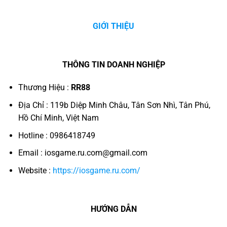
GIỚI THIỆU
THÔNG TIN DOANH NGHIỆP
Thương Hiệu :
RR88
Địa Chỉ : 119b Diệp Minh Châu, Tân Sơn Nhì, Tân Phú,
Hồ Chí Minh, Việt Nam
Hotline : 0986418749
Email :
iosgame.ru.com@gmail.com
Website :
https://iosgame.ru.com/
HƯỚNG DẪN